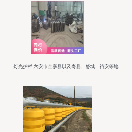
灯光护栏 六安市金寨县以及寿县、舒城、裕安等地
的桥梁新景观