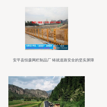
安平县恒森网栏制品厂 铸就道路安全的坚实屏障