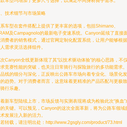
两款车型均增加了更多尺寸选择，以满足不同身材骑手需求。
五、技术细节与市场策略
系车型在套件搭配上提供了更丰富的选项，包括Shimano、
RAM及Campagnolo的最新电子变速系统。Canyon延续了直接
向消费者的销售模式，通过官网定制化配置系统，让用户能够根
个人需求灵活选择组件。
次Canyon全线更新体现了其“以技术驱动体验”的核心思路，不
追求竞赛性能的突破，也关注日常骑行与探险旅行的多功能需求
产品线的细分与深化，正反映出公路车市场向着专业化、场景化
展的趋势。对于消费者而言，这意味着更精准的产品匹配与更极
的骑行乐趣。
随着新车型陆续上市，市场反馈与实测表现将成为检验此次“换血”
的关键。可以预见，Canyon的这次全面革新，将为公路车领域
技术发展注入新的活力。
若转载，请注明出处：http://www.2gsgly.com/product/73.html