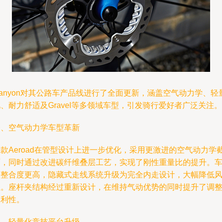
anyon对其公路车产品线进行了全面更新，涵盖空气动力学、轻
、耐力舒适及Gravel等多领域车型，引发骑行爱好者广泛关注。
一、空气动力学车型革新
款Aeroad在管型设计上进一步优化，采用更激进的空气动力学
面，同时通过改进碳纤维叠层工艺，实现了刚性重量比的提升。
架整合度更高，隐藏式走线系统升级为完全内走设计，大幅降低
阻。座杆夹结构经过重新设计，在维持气动优势的同时提升了调
便利性。
二、轻量化竞技平台升级