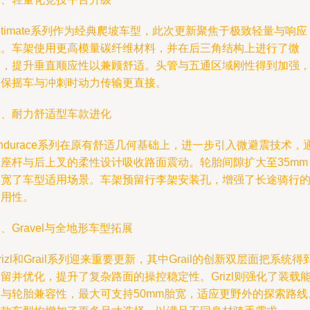
ltimate系列作为经典爬坡车型，此次更新聚焦于极致轻量与响应
性。车架使用更高模量碳纤维材料，并在后三角结构上进行了微
调，提升垂直顺应性以兼顾舒适。头管与五通区域刚性得到加强
确保摇车与冲刺时动力传输更直接。
三、耐力舒适型车款进化
ndurace系列在原有舒适几何基础上，进一步引入微避震技术，
过座杆与后上叉的柔性设计吸收路面震动。轮胎间隙扩大至35mm
拓宽了车型适用场景。车架预留行李架安装孔，增强了长途骑行
实用性。
、Gravel与全地形车型拓展
rizl和Grail系列迎来重要更新，其中Grail的创新双层面把系统得
留并优化，提升了复杂路面的操控稳定性。Grizl则强化了装载
力与轮胎兼容性，最大可支持50mm胎宽，适应更野外的探索路线