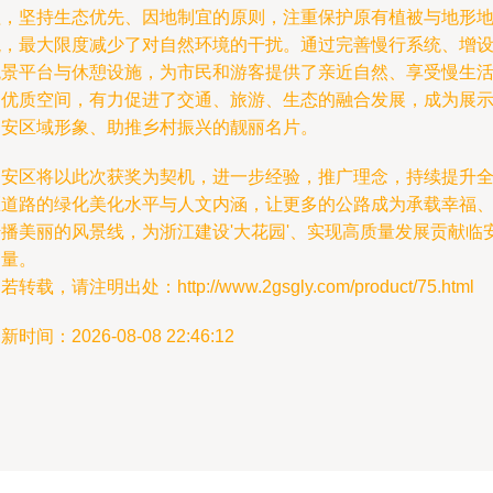
程，坚持生态优先、因地制宜的原则，注重保护原有植被与地形
貌，最大限度减少了对自然环境的干扰。通过完善慢行系统、增
观景平台与休憩设施，为市民和游客提供了亲近自然、享受慢生
的优质空间，有力促进了交通、旅游、生态的融合发展，成为展
临安区域形象、助推乡村振兴的靓丽名片。
临安区将以此次获奖为契机，进一步经验，推广理念，持续提升
区道路的绿化美化水平与人文内涵，让更多的公路成为承载幸福
传播美丽的风景线，为浙江建设'大花园'、实现高质量发展贡献临
力量。
若转载，请注明出处：http://www.2gsgly.com/product/75.html
新时间：2026-08-08 22:46:12