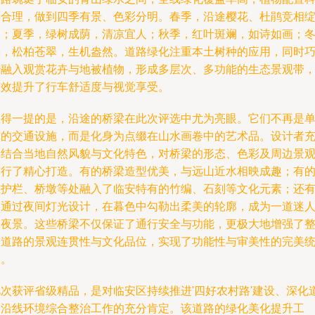
学合理，做到四季有景、色彩分明。春季，沿途樱花、杜鹃竞相
放；夏季，绿树成荫，清凉宜人；秋季，红叶斑斓，如诗如画；
季，松柏苍翠，生机盎然。道路绿化注重本土树种的应用，同时
妙融入观赏花卉与地被植物，形成多层次、多功能的生态景观带
有效提升了行车舒适度与视觉享受。
值得一提的是，沿途的桥梁在此次评选中尤为亮眼。它们不再是
纯的交通设施，而是化身为点缀在山水画卷中的艺术品。设计者
分结合当地自然风貌与文化特色，对桥梁的形态、色彩及周边景
进行了精心打造。有的桥梁造型优美，与远山近水相映成趣；有
在护栏、桥墩等处融入了临安特有的竹编、石刻等文化元素；还
的通过夜间灯光设计，在暮色中勾勒出柔美的轮廓，成为一道迷
的夜景。这些桥梁不仅保证了通行安全与功能，更极大地增强了
条道路的景观连贯性与文化品位，实现了功能性与审美性的完美
一。
此次获评省级精品，是对临安区持续推进'四好农村路'建设、深化
路沿线环境综合整治工作的充分肯定。该道路的绿化美化提升工