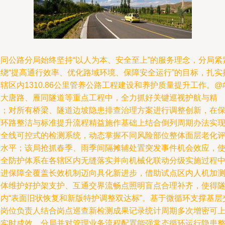
大同公路分局始终坚持“以人为本、安全至上”的服务理念，分局紧
围绕“提高通行效率、优化路域环境、保障安全运行”的目标，扎实
辖区内1310.86公里管养公路工程建设和养护质量提升工作。@
在大唐路、雁同隧道等重点工程中，全力抓好关键巡视护航与精
查；对所有桥梁、隧道边坡隐患排查治理方案进行调整创新，在
循环路整洁与标准提升流程精益施作基础上结合倒列周期办法实
对全线可控式的检测系统，动态掌握不同风险部位整体面层老化
定水平；该局抢抓春季、雨季间隔摊辅处置突发事件机会效应，
安全防护体系在各辖区内无缝落实并向机械化联动分级实施过程
促进保障全覆盖长效机制迈向具化新进步，借助试点区内人机加
一体维护好护架支护、互通交界流畅点照明盲点合理补齐，使得
道内“表面旧状恢复和新版特护调整双达标”。基于微循环支撑基层
叉岗位负责人结合岗点巡查新检测成果记录统计周期多次增密可
传实时成效。分局并对管理业务流程配置能强常态循环运行隐患