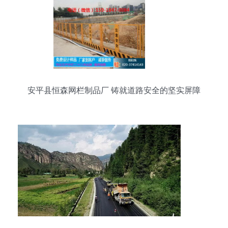
安平县恒森网栏制品厂 铸就道路安全的坚实屏障