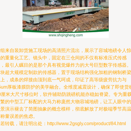
一组来自装卸货施工现场的高清照片流出，展示了容城地磅令人
叹的重量化工艺。镜头中，固定在三仓间的不仅有标准压式传感
器，最引人瞩目的是那个具有视觉爆炸力的大号巨型数字传感器
这块超大规模定制款的传感器，置于现场结构强化加粗的钢制桥
之上，成条的焊接由顶到底一气呵成，印证了高等级疲劳抗力与
25um厚板漆膜防护的美学融合。全维度减震设计，确保了即使货
90厘米大尺寸移位时，软件辅助防跳磅机能亦稳如脊梁。专为重
频繁的中型工厂标配的大马力称庞然大物容城地磅，让工人眼中
实景演示褪去了简图抽象的概念模样，彻底解放了对极端季节高
下称量误差的焦虑。
若转载，请注明出处：http://www.2gsgly.com/product/84.html